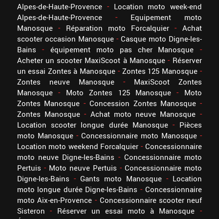
Alpes-de-Haute-Provence
Location moto week-end
Alpes-de-Haute-Provence
Equipement moto
Manosque
Réparation moto Forcalquier
Achat
scooter occasion Manosque
Casque moto Digne-les-
Bains
équipement moto pas cher Manosque
Acheter un scooter MaxiScoot à Manosque
Réserver
un essai Zontes à Manosque
Zontes 125 Manosque
Zontes neuve Manosque
MaxiScoot Zontes
Manosque
Moto Zontes 125 Manosque
Moto
Zontes Manosque
Concession Zontes Manosque
Zontes Manosque
Achat moto neuve Manosque
Location scooter longue durée Manosque
Pièces
moto Manosque
Concessionnaire moto Manosque
Location moto weekend Forcalquier
Concessionnaire
moto neuve Digne-les-Bains
Concessionnaire moto
Pertuis
Moto neuve Pertuis
Concessionnaire moto
Digne-les-Bains
Gants moto Manosque
Location
moto longue durée Digne-les-Bains
Concessionnaire
moto Aix-en-Provence
Concessionnaire scooter neuf
Sisteron
Réserver un essai moto à Manosque