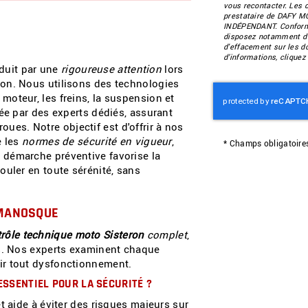
vous recontacter. Les 
prestataire de DAFY
INDÉPENDANT. Conformé
disposez notamment d'un
d'effacement sur les d
d’informations, clique
duit par une
rigoureuse attention
lors
on. Nous utilisons des technologies
oteur, les freins, la suspension et
sée par des experts dédiés, assurant
-roues. Notre objectif est d'offrir à nos
e les
normes de sécurité en vigueur
,
*
Champs obligatoire
 démarche préventive favorise la
ouler en toute sérénité, sans
 MANOSQUE
rôle technique moto Sisteron
complet
,
es. Nos experts examinent chaque
ir tout dysfonctionnement.
ESSENTIEL POUR LA SÉCURITÉ ?
t aide à éviter des risques majeurs sur