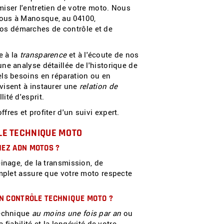
iser l'entretien de votre moto. Nous
ous à Manosque, au 04100,
s démarches de contrôle et de
e à la
transparence
et à l'écoute de nos
ne analyse détaillée de l'historique de
els besoins en réparation ou en
visent à instaurer une
relation de
lité d'esprit.
res et profiter d'un suivi expert.
ÔLE TECHNIQUE MOTO
HEZ ADN MOTOS ?
inage, de la transmission, de
omplet assure que votre moto respecte
UN CONTRÔLE TECHNIQUE MOTO ?
technique
au moins une fois par an
ou
 fiabilité et la longévité de votre